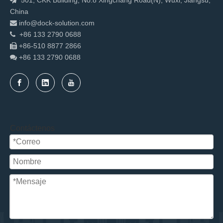
501, CKK Building, No.8 Xingchang Road(N), Wuxi, Jiangsu,

China
info@dock-solution.com

+86 133 2790 0688

+86-510 8877 2866

+86 133 2790
0688

Contáctenos