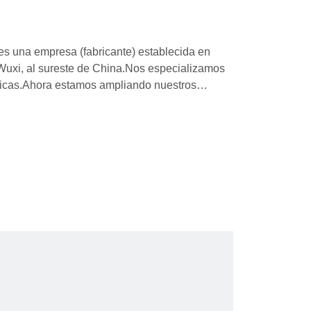
es una empresa (fabricante) establecida en
Wuxi, al sureste de China.Nos especializamos
icas.Ahora estamos ampliando nuestros
tica y el almacenamiento.Confiando en I + D y
omercial, hemos disfrutado de una gran