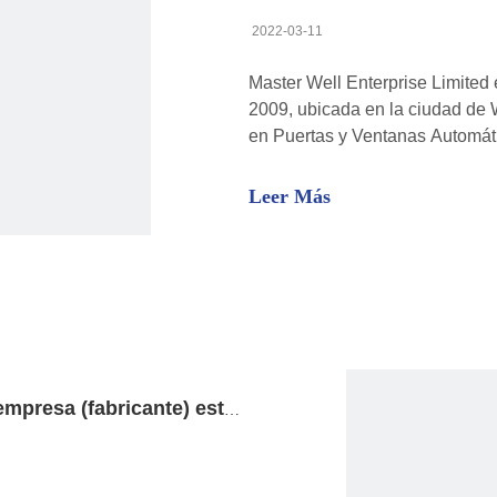
2022-03-11
Master Well Enterprise Limited 
2009, ubicada en la ciudad de 
en Puertas y Ventanas Automát
productos al sector de la logís
nuestro excelente desempeño c
Leer Más
Master Well Enterprise Limited es una empresa (fabricante) establecida en 2009