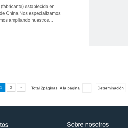
(fabricante) establecida en
e de China.Nos especializamos
amos ampliando nuestros
namiento.Confiando en I + D y
 disfrutado de una gran
1
2
»
Total 2páginas A la página
Determinación
Sobre nosotros
tos