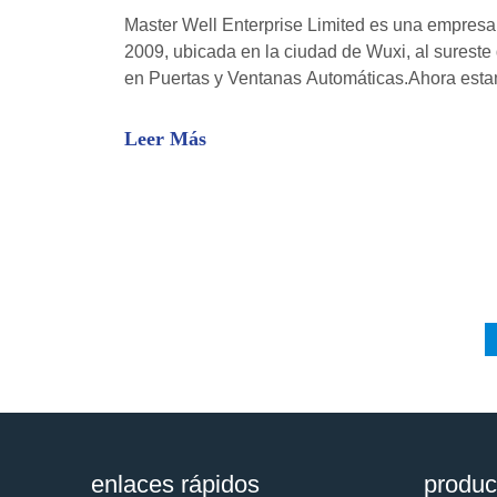
Master Well Enterprise Limited es una empresa 
2009, ubicada en la ciudad de Wuxi, al surest
en Puertas y Ventanas Automáticas.Ahora est
productos al sector de la logística y el almace
nuestro excelente desempeño comercial, hemos
Leer Más
enlaces rápidos
produc