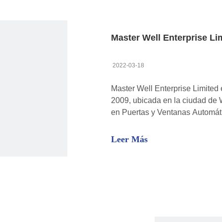
2022-03-18
Master Well Enterprise Limited 
2009, ubicada en la ciudad de 
en Puertas y Ventanas Automát
productos al sector de la logís
nuestro excelente desempeño c
Leer Más