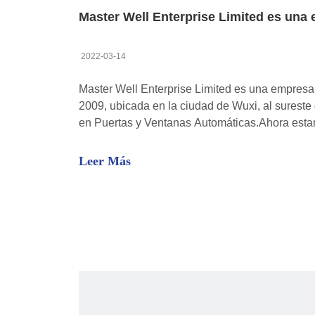
2022-03-14
Master Well Enterprise Limited es una empresa 
2009, ubicada en la ciudad de Wuxi, al surest
en Puertas y Ventanas Automáticas.Ahora est
productos al sector de la logística y el almace
nuestro excelente desempeño comercial, hemos
Leer Más