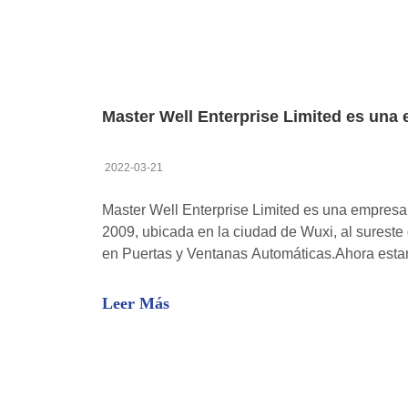
2022-03-21
Master Well Enterprise Limited es una empresa 
2009, ubicada en la ciudad de Wuxi, al surest
en Puertas y Ventanas Automáticas.Ahora est
productos al sector de la logística y el almace
nuestro excelente desempeño comercial, hemos
Leer Más