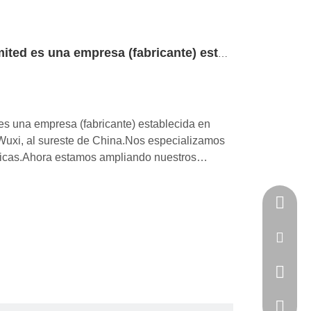
Master Well Enterprise Limited es una empresa (fabricante) establecida en 2009
es una empresa (fabricante) establecida en
Wuxi, al sureste de China.Nos especializamos
icas.Ahora estamos ampliando nuestros
tica y el almacenamiento.Confiando en I + D y
omercial, hemos disfrutado de una gran
+86 133
info@do
+86 133
+86-510