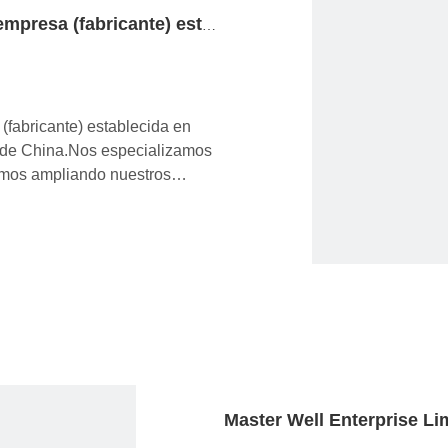
Master Well Enterprise Limited es una empresa (fabricante) establecida en 2009
(fabricante) establecida en
e de China.Nos especializamos
amos ampliando nuestros
namiento.Confiando en I + D y
 disfrutado de una gran