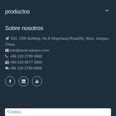
productos
Sobre nosotros
501, CKK Building, No.8 Xingchang Road(N), Wuxi, Jiangsu,

China
info@dock-solution.com

+86 133 2790 0688

+86-510 8877 2866

+86 133 2790
0688

Contáctenos