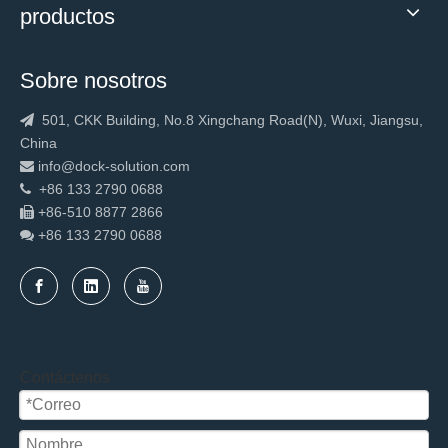
productos
Sobre nosotros
501, CKK Building, No.8 Xingchang Road(N), Wuxi, Jiangsu,

China
info@dock-solution.com

+86 133 2790 0688

+86-510 8877 2866

+86 133 2790
0688

Contáctenos