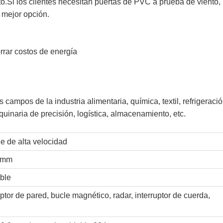
to.Si los clientes necesitan puertas de PVC a prueba de viento, 
 mejor opción.
rrar costos de energía
 campos de la industria alimentaria, química, textil, refrigeració
uinaria de precisión, logística, almacenamiento, etc.
e de alta velocidad
0mm
able
uptor de pared, bucle magnético, radar, interruptor de cuerda,