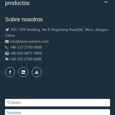
productos
Sobre nosotros
501, CKK Building, No.8 Xingchang Road(N), Wuxi, Jiangsu,

China
info@dock-solution.com

+86 133 2790 0688

+86-510 8877 2866

+86 133 2790
0688

Contáctenos