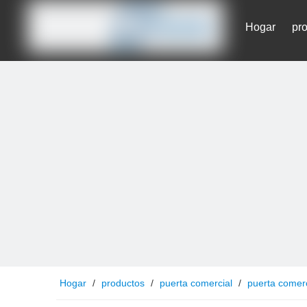
Hogar
pr
Contáctenos
Hogar
/
productos
/
puerta comercial
/
puerta comerc