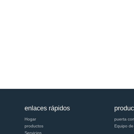
enlaces rápidos
produc
Hogar
puerta co
productos
Equipo de
Servicios