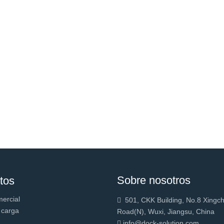
Sobre nosotros
tos
mercial
501, CKK Building, No.8 Xingc

 carga
Road(N), Wuxi, Jiangsu, China
info@dock-solution.com
