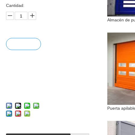
Cantidad:
Pregun
tar
Añadir
al carrit
o