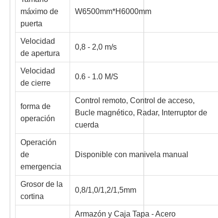
máximo de
W6500mm*H6000mm
puerta
Velocidad
0,8 - 2,0 m/s
de apertura
Velocidad
0.6 - 1.0 M/S
de cierre
Control remoto, Control de acceso,
forma de
Bucle magnético, Radar, Interruptor de
operación
cuerda
Operación
de
Disponible con manivela manual
emergencia
Grosor de la
0,8/1,0/1,2/1,5mm
cortina
Armazón y Caja Tapa - Acero