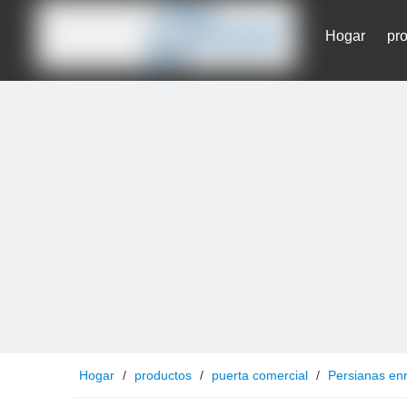
Hogar
pr
Contáctenos
Hogar
/
productos
/
puerta comercial
/
Persianas enr