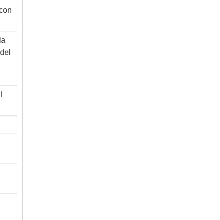
 con
da
 del
l