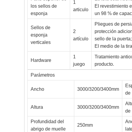
1
los sellos de
El revestimiento e
articulo
esponja
un 98 % de capaci
Pliegues de persia
Sellos de
2
protección adicion
esponja
artículo
sello de la puerta;
verticales
El medio de la tir
1
Tratamiento antio
Hardware
juego
producto.
Parámetros
Esp
Ancho
3000/3200/3400mm
de 
Alt
Altura
3000/3200/3400mm
de
Profundidad del
Anc
250mm
abrigo de muelle
lat