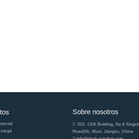
Sobre nosotros
tos
mercial
501, CKK Building, No.8 Xingc

 carga
Road(N), Wuxi, Jiangsu, China
info@dock-solution.com
