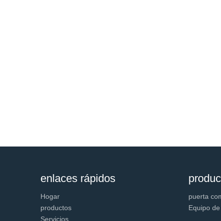
enlaces rápidos
produc
Hogar
puerta co
productos
Equipo de
Servicios