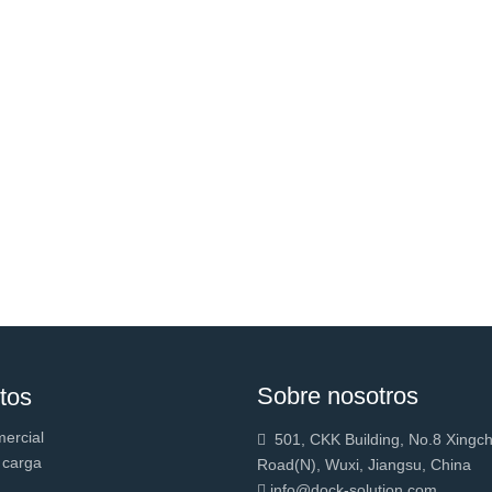
Sobre nosotros
tos
mercial
501, CKK Building, No.8 Xingc

 carga
Road(N), Wuxi, Jiangsu, China
info@dock-solution.com
