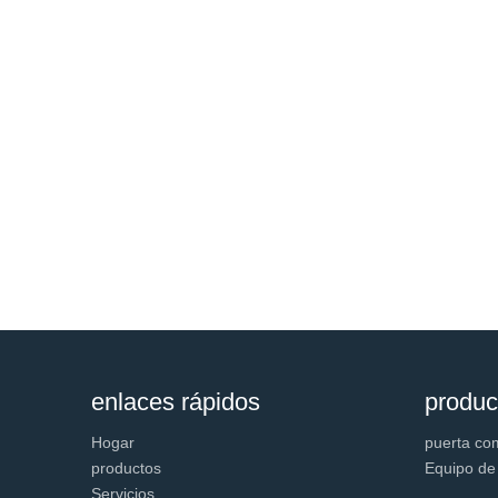
enlaces rápidos
produc
Hogar
puerta co
productos
Equipo de
Servicios