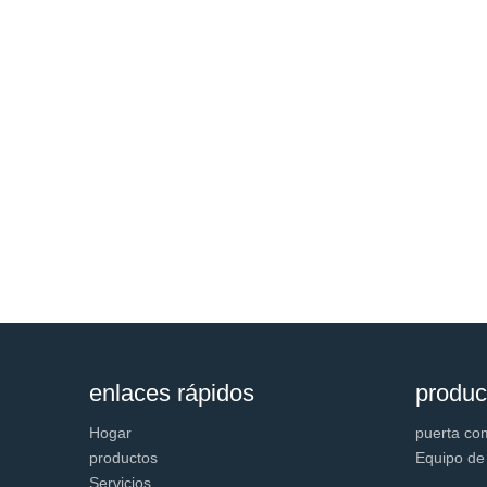
enlaces rápidos
produc
Hogar
puerta co
productos
Equipo de
Servicios