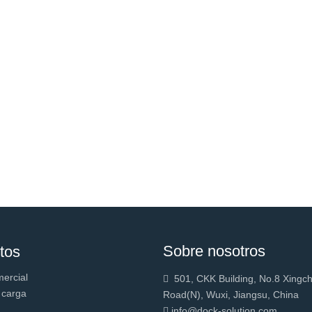
Sobre nosotros
tos
mercial
501, CKK Building, No.8 Xingc

 carga
Road(N), Wuxi, Jiangsu, China
info@dock-solution.com
