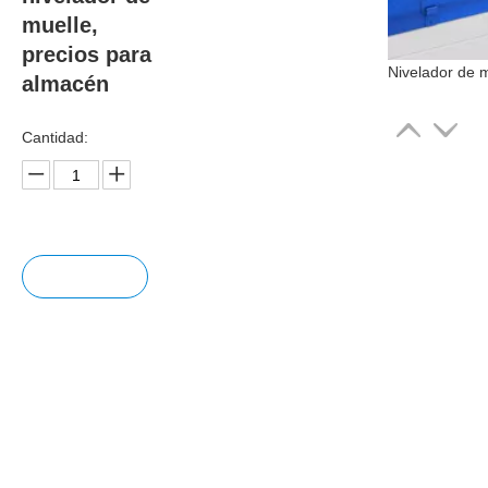
muelle,
precios para
almacén
Cantidad:
Pregun
tar
Añadir
al carrit
o