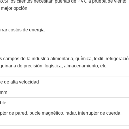
to.Si los clientes necesitan puertas de PVC a prueba de viento, 
 mejor opción.
rrar costos de energía
 campos de la industria alimentaria, química, textil, refrigeració
uinaria de precisión, logística, almacenamiento, etc.
e de alta velocidad
0mm
able
uptor de pared, bucle magnético, radar, interruptor de cuerda,