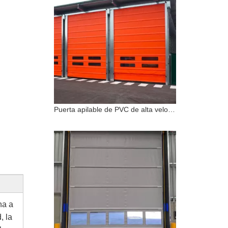
Puerta apilable de PVC de alta velocidad impermeable a prueba de viento a prueba de viento
na a
, la