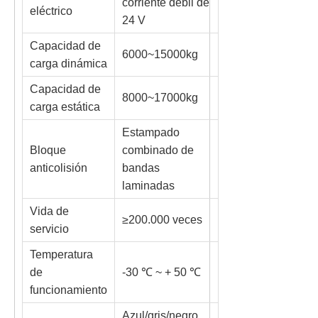
corriente débil de
eléctrico
24 V
Capacidad de
6000~15000kg
carga dinámica
Capacidad de
8000~17000kg
carga estática
Estampado
Bloque
combinado de
anticolisión
bandas
laminadas
Vida de
≥200.000 veces
servicio
Temperatura
de
-30 ℃ ~ + 50 ℃
funcionamiento
Azul/gris/negro,