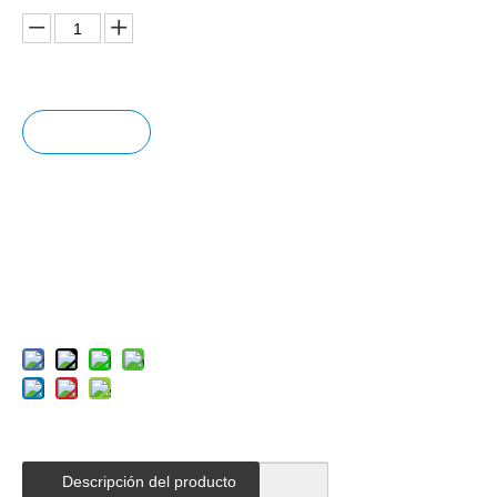
Pregun
tar
Añadir
al carrit
o
Descripción del producto