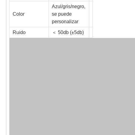
Azul/gris/negro,
Color
se puede
personalizar
Ruido
＜ 50db (±5db)