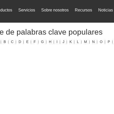
oductos
Servicios
Sobre nosotros
Recursos
Noticias
ce de palabras clave populares
B
C
D
E
F
G
H
I
J
K
L
M
N
O
P