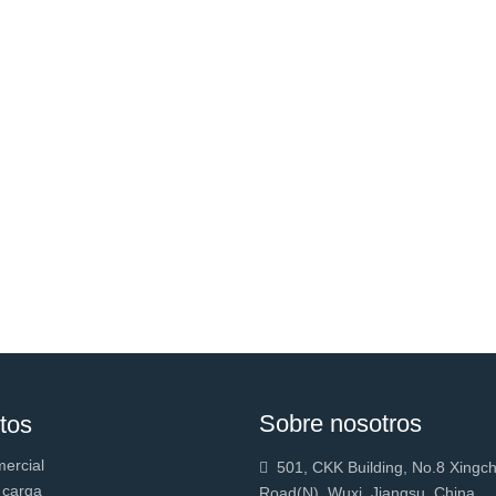
Sobre nosotros
tos
mercial
501, CKK Building, No.8 Xingc

 carga
Road(N), Wuxi, Jiangsu, China