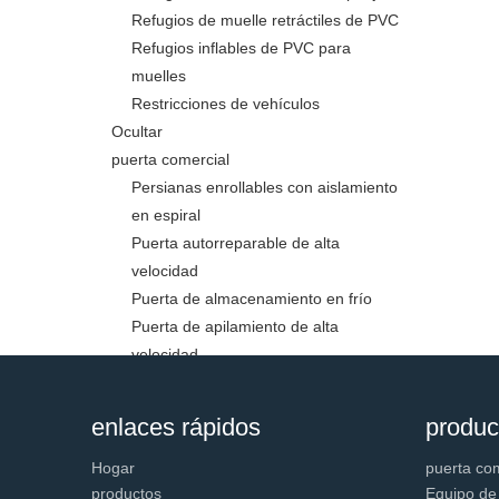
Refugios de muelle retráctiles de PVC
Refugios inflables de PVC para
muelles
Restricciones de vehículos
Ocultar
puerta comercial
Persianas enrollables con aislamiento
en espiral
Puerta autorreparable de alta
velocidad
Puerta de almacenamiento en frío
Puerta de apilamiento de alta
velocidad
Puerta de persiana enrollable
Puerta de PVC de alta velocidad
enlaces rápidos
produc
Puerta espiral de aluminio de alta
velocidad
Hogar
puerta co
productos
Puerta Industrial Seccional
Equipo de