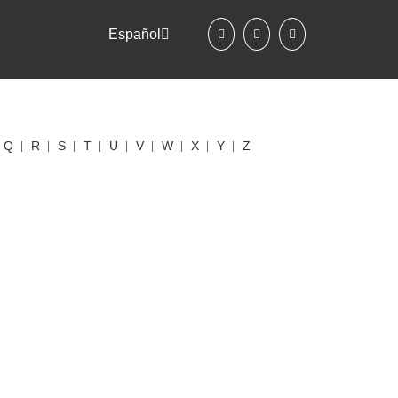
Español
Q
R
S
T
U
V
W
X
Y
Z