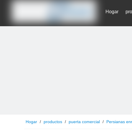
Hogar
pr
Contáctenos
Hogar
/
productos
/
puerta comercial
/
Persianas enr