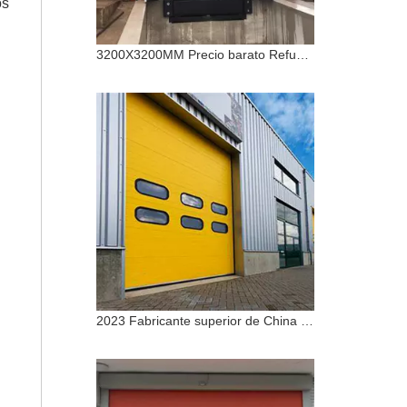
os
3200X3200MM Precio barato Refugio de muelle de sello de muelle de carga hidráulico mecánico de alta calidad para puerta industrial
2023 Fabricante superior de China Puerta de almacén industrial Puerta de tienda industrial