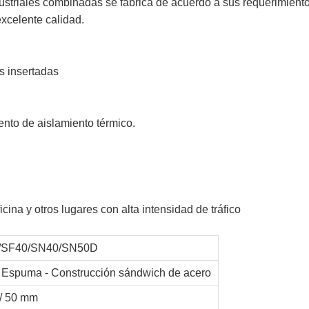
striales combinadas se fabrica de acuerdo a sus requerimient
excelente calidad.
s insertadas
ento de aislamiento térmico.
ina y otros lugares con alta intensidad de tráfico
/SF40/SN40/SN50D
- Espuma - Construcción sándwich de acero
/ 50 mm