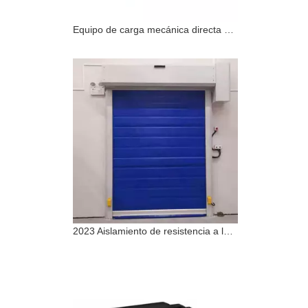
Equipo de carga mecánica directa de fábrica Master Well, hidráulico 3T, borde pequeño de nivelador de muelle, precios para almacén
2023 Aislamiento de resistencia a las heladas de la puerta del congelador enrollable de alta velocidad y baja temperatura