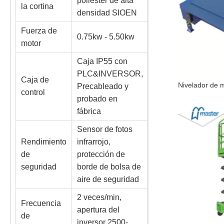
poliéster de alta
la cortina
densidad SIOEN
Fuerza de
0.75kw - 5.50kw
motor
Caja IP55 con
PLC&INVERSOR,
Caja de
Precableado y
control
probado en
fábrica
Sensor de fotos
Rendimiento
infrarrojo,
de
protección de
seguridad
borde de bolsa de
aire de seguridad
2 veces/min,
Frecuencia
apertura del
de
inversor 2500-